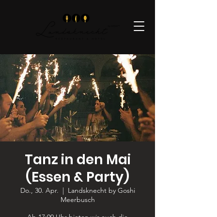
Tanz in den Mai
(Essen & Party)
Do., 30. Apr.
  |  
Landsknecht by Goshi
Meerbusch