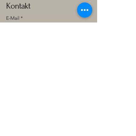
Kontakt
E-Mail
*
Ja, ich möchte Ihren Newsletter 
abonnieren.
*
Vorname
*
Nachname
*
Abonnieren