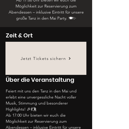
Ab 17:00 Uhr bieten wir euch die
Möglichkeit zur Reservierung zum
Abendessen – inklusive Eintritt für unsere
große Tanz in den Mai Party. 🍽️✨
Zeit & Ort
30. Apr. 2026, 17:00 – 23:50
Landsknecht by Goshi Meerbusch,
Poststraße 70, 40667 Meerbusch,
Jetzt Tickets sichern
Deutschland
Über die Veranstaltung
Feiert mit uns den Tanz in den Mai und 
erlebt eine unvergessliche Nacht voller 
Musik, Stimmung und besonderer 
Highlights! 🎉💃🕺
Ab 17:00 Uhr bieten wir euch die 
Möglichkeit zur Reservierung zum 
Abendessen – inklusive Eintritt für unsere 