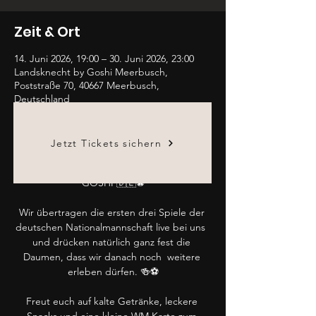
Zeit & Ort
14. Juni 2026, 19:00 – 30. Juni 2026, 23:00
Landsknecht by Goshi Meerbusch,
Poststraße 70, 40667 Meerbusch,
Deutschland
Über die Veranstaltung
Jetzt Tickets sichern
⚽🇩🇪 Fußball-WM im Landsknecht by 
GOSHI 🇩🇪⚽
Wir übertragen die ersten drei Spiele der 
deutschen Nationalmannschaft live bei uns  
und drücken natürlich ganz fest die 
Daumen, dass wir danach noch  weitere 
erleben dürfen. 🍻⚽
Freut euch auf kalte Getränke, leckere 