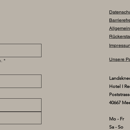
Datenschu
Barrierefr
Allgemei
Rückerstat
Impressu
Unsere Pa
n.
*
Landsknec
Hotel I Re
Poststrass
40667 Mee
Mo - Fr
Sa - So