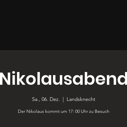
s & Räume
Speisekarten
Veranstaltungen
Tischreserv
Nikolausaben
Sa., 06. Dez.
  |  
Landsknecht