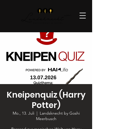
Kneipenquiz (Harry
Potter)
Mo., 13. Juli
  |  
Landsknecht by Goshi
Meerbusch