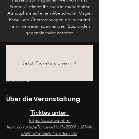
Passend zur magischen Welt von Harry
Potter 🪄 stimmt ihr euch in zauberhafter
Atmosphäre auf einen Abend voller Magie,
Rätsel und Überraschungen ein, während
ihr in mehreren spannenden Quizrunden
gegeneinander antretet.
Zeit & Ort
Jetzt Tickets sichern
13. Juli 2026, 19:00 – 23:00
Landsknecht by Goshi Meerbusch,
Poststraße 70, 40667 Meerbusch,
Deutschland
Über die Veranstaltung
Ticktes unter: 
https://www.eventim-
light.com/de/a/5dfceee1fc13e20001dd8744/
e/69fcb6df5664c4d373c67c8e