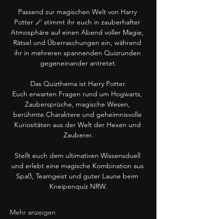
Passend zur magischen Welt von Harry 
Potter 🪄 stimmt ihr euch in zauberhafter 
Atmosphäre auf einen Abend voller Magie, 
Rätsel und Überraschungen ein, während 
ihr in mehreren spannenden Quizrunden 
gegeneinander antretet.
Das Quizthema ist Harry Potter.
Euch erwarten Fragen rund um Hogwarts, 
Zaubersprüche, magische Wesen, 
berühmte Charaktere und geheimnisvolle 
Kuriositäten aus der Welt der Hexen und 
Zauberer.
Stellt euch dem ultimativen Wissensduell 
und erlebt eine magische Kombination aus 
Spaß, Teamgeist und guter Laune beim 
Kneipenquiz NRW.
Mehr anzeigen